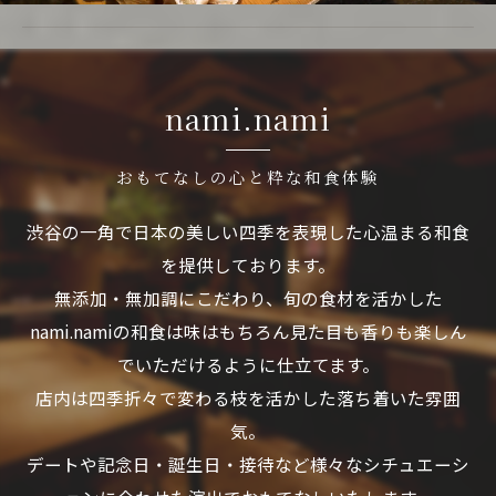
nami.nami
おもてなしの心と粋な和食体験
渋谷の一角で日本の美しい四季を表現した心温まる和食
を提供しております。
無添加・無加調にこだわり、旬の食材を活かした
nami.namiの和食は味はもちろん見た目も香りも楽しん
でいただけるように仕立てます。
店内は四季折々で変わる枝を活かした落ち着いた雰囲
気。
デートや記念日・誕生日・接待など様々なシチュエーシ