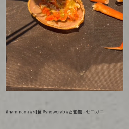
#naminami #和食 #snowcrab #香箱蟹 #セコガニ