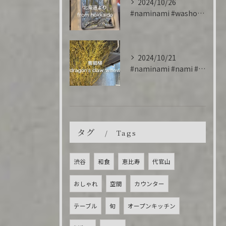
2024/10/26
#naminami #washoku #salmon #cr...
2024/10/21
#naminami #nami #雲龍柳 #willow
タグ
Tags
渋谷
和食
恵比寿
代官山
おしゃれ
空間
カウンター
テーブル
旬
オープンキッチン