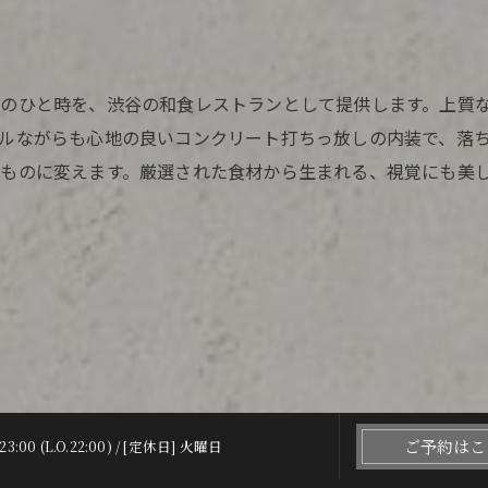
のひと時を、渋谷の和食レストランとして提供します。上質
ルながらも心地の良いコンクリート打ちっ放しの内装で、落
ものに変えます。厳選された食材から生まれる、視覚にも美
ご予約はこ
23:00 (L.O.22:00) / [定休日] 火曜日