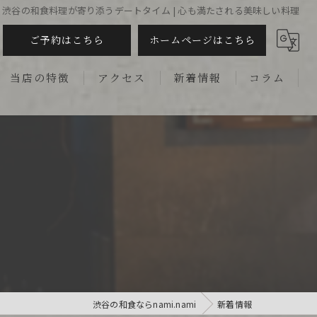
渋谷の和食料理が寄り添うデートタイム | 心も満たされる美味しい料理
ご予約はこちら
ホームページはこちら
当店の特徴
アクセス
新着情報
コラム
記念日
デート
ディナー
接待
季節料理
渋谷の和食ならnami.nami
新着情報