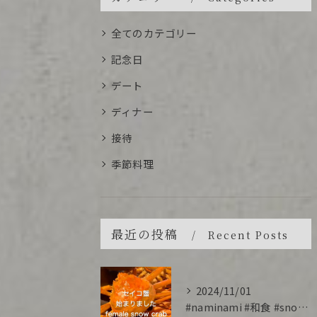
全てのカテゴリー
記念日
デート
ディナー
接待
季節料理
最近の投稿
Recent Posts
2024/11/01
#naminami #和食 #snowcrab #香箱蟹 #...