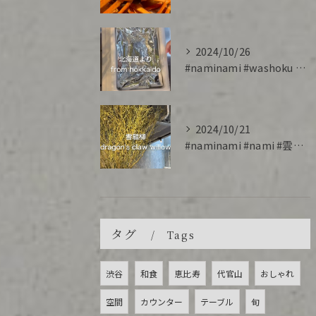
2024/10/26
#naminami #washoku #salmon #cr...
2024/10/21
#naminami #nami #雲龍柳 #willow
タグ
Tags
渋谷
和食
恵比寿
代官山
おしゃれ
空間
カウンター
テーブル
旬