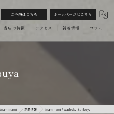
ご予約はこちら
ホームページはこちら
当店の特徴
アクセス
新着情報
コラム
記念日
デート
buya
ディナー
接待
季節料理
ami.nami
新着情報
#naminami #washoku #shibuya