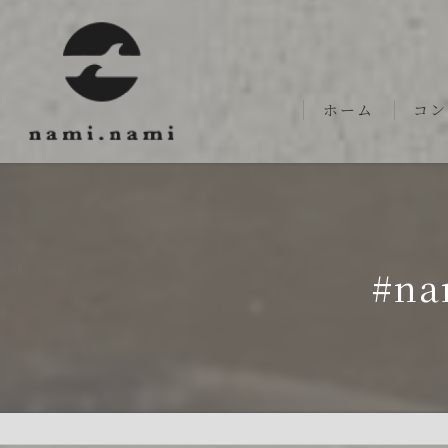
ホーム
コン
#na