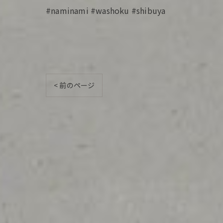
#naminami #washoku #shibuya
< 前のページ