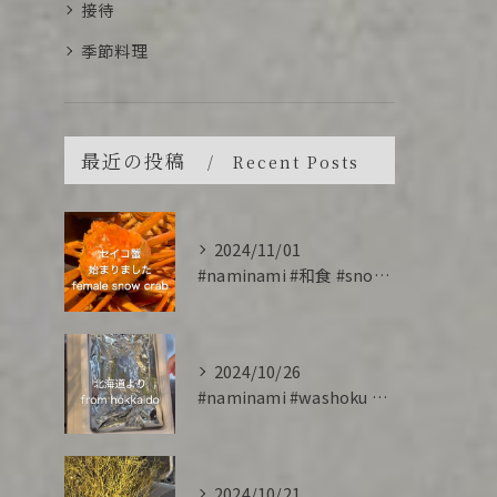
接待
季節料理
最近の投稿
Recent Posts
2024/11/01
#naminami #和食 #snowcrab #香箱蟹 #...
2024/10/26
#naminami #washoku #salmon #cr...
2024/10/21