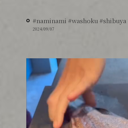
#naminami #washoku #shibuya
2024/09/07