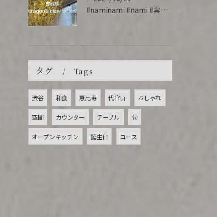
#naminami #nami #雲龍柳 #willow
タグ
Tags
渋谷
和食
恵比寿
代官山
おしゃれ
空間
カウンター
テーブル
旬
オープンキッチン
誕生日
コース