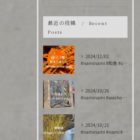
最近の投稿
Recent
Posts
2024/11/01
#naminami #和食 #snowcrab #香箱蟹 #...
2024/10/26
#naminami #washoku #salmon #cr...
2024/10/21
#naminami #nami #雲龍柳 #willow