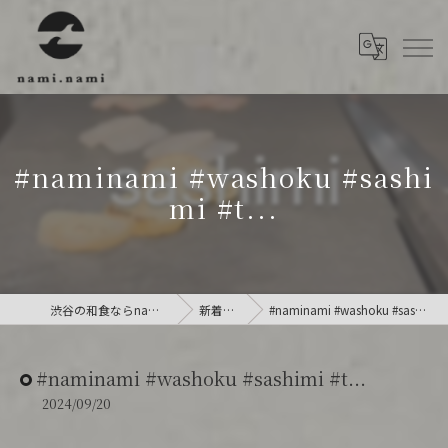
#naminami #washoku #sashi
mi #t...
渋谷の和食ならnami.nami
新着情報
#naminami #washoku #sashimi #t...
#naminami #washoku #sashimi #t...
2024/09/20