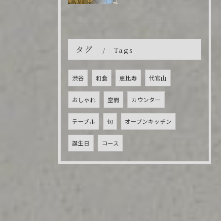
タグ
Tags
渋谷
和食
恵比寿
代官山
おしゃれ
空間
カウンター
テーブル
旬
オープンキッチン
誕生日
コース