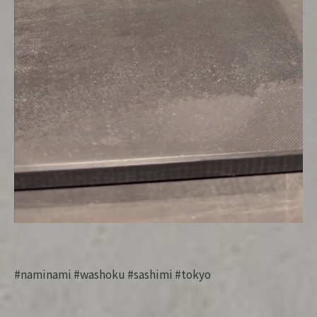
#naminami #washoku #sashimi #tokyo