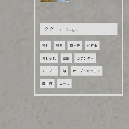
タグ
Tags
渋谷
和食
恵比寿
代官山
おしゃれ
空間
カウンター
テーブル
旬
オープンキッチン
誕生日
コース