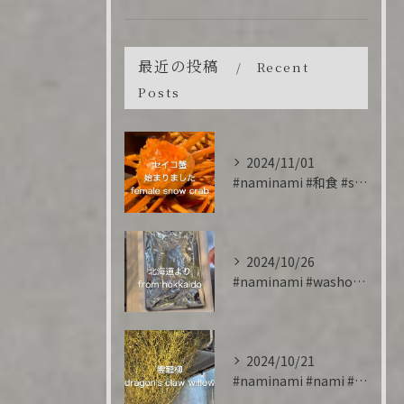
最近の投稿
Recent
Posts
2024/11/01
#naminami #和食 #snowcrab #香箱蟹 #...
2024/10/26
#naminami #washoku #salmon #cr...
2024/10/21
#naminami #nami #雲龍柳 #willow