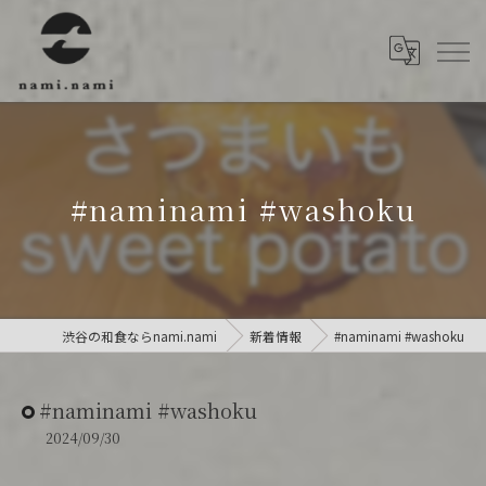
#naminami #washoku
渋谷の和食ならnami.nami
新着情報
#naminami #washoku
#naminami #washoku
2024/09/30